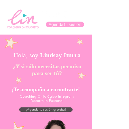
Agenda tu sesión
Hola, soy
Lindsay Iturra
¿Y si sólo necesitas permiso
para ser tú?
¡Te acompaño a encontrarte!
Coaching Ontológico Integral y
Desarrollo Personal
¡Agenda tu sesión gratuita!