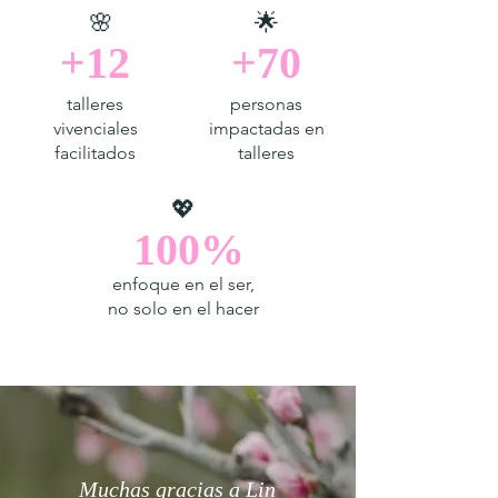
​🌸
🌟
+12
+70
talleres
personas
vivenciales
impactadas en
facilitados
talleres
​💖
100%
enfoque en el ser,
no solo en el hacer
Muchas gracias a Lin