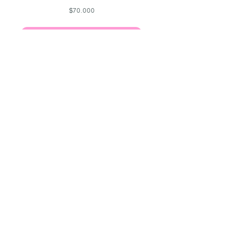
70.000
$70.000
pesos
chilenos
Reservar ahora
Programa de Coaching: 3