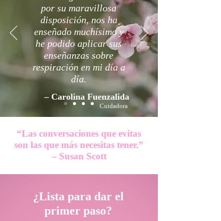
por su maravillosa
disposición, nos ha
enseñado muchísimo y
he podido aplicar sus
enseñanzas sobre
respiración en mi día a
día.
– Carolina Fuenzalida
Cuidadora
“Las conversaciones que evitas
son las que más necesitas tener.”
– Susan Scott
¿Lista para dar el
primer paso?