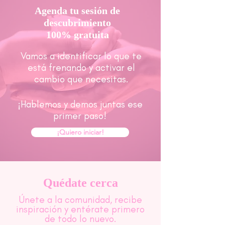
Agenda tu sesión de
descubrimiento
100% gratuita
Vamos a identificar lo que te
está frenando y activar el
cambio que necesitas.
¡Hablemos y demos juntas ese
primer paso!
¡Quiero iniciar!
Quédate cerca
Únete a la comunidad, recibe
inspiración y entérate primero
de todo lo nuevo.