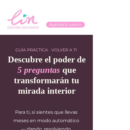
Agenda tu sesión
GUÍA PRÁCTICA · VOLVER A TI
Descubre el poder de
5 preguntas
que
transformarán tu
mirada interior
Para ti, si sientes que llevas
meses en modo automático
— dando, resolviendo,